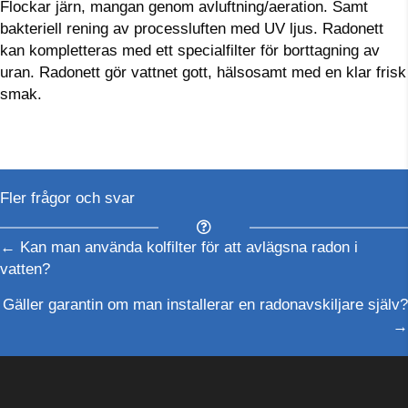
Flockar järn, mangan genom avluftning/aeration. Samt
bakteriell rening av processluften med UV ljus. Radonett
kan kompletteras med ett specialfilter för borttagning av
uran. Radonett gör vattnet gott, hälsosamt med en klar frisk
smak.
Fler frågor och svar
Posts
← Kan man använda kolfilter för att avlägsna radon i
vatten?
navigation
Gäller garantin om man installerar en radonavskiljare själv?
→