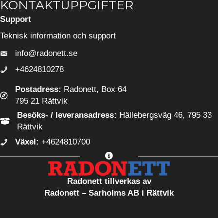
KONTAKTUPPGIFTER
Support
Teknisk information och support
info@radonett.se
info@radonett.se
+4624810278
0248-102 78
Postadress:
Radonett, Box 64
795 21 Rättvik
Besöks- / leveransadress:
Hällebergsväg 46, 795 33
Rättvik
Växel:
+4624810700
Radonett tillverkas av
Radonett – Sarholms AB i Rättvik