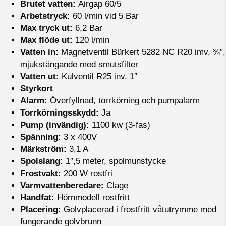
Brutet vatten:
Airgap 60/5
Arbetstryck:
60 l/min vid 5 Bar
Max tryck ut:
6,2 Bar
Max flöde ut:
120 l/min
Vatten in:
Magnetventil Bürkert 5282 NC R20 imv, ¾″,
mjukstängande med smutsfilter
Vatten ut:
Kulventil R25 inv. 1″
Styrkort
Alarm:
Överfyllnad, torrkörning och pumpalarm
Torrkörningsskydd:
Ja
Pump (invändig):
1100 kw (3-fas)
Spänning:
3 x 400V
Märkström:
3,1 A
Spolslang:
1″,5 meter, spolmunstycke
Frostvakt:
200 W rostfri
Varmvattenberedare:
Clage
Handfat:
Hörnmodell rostfritt
Placering:
Golvplacerad i frostfritt våtutrymme med
fungerande golvbrunn