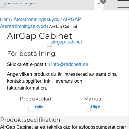
0
Hem
Återströmnings­skydd
AIRGAP
/
/
Återströmningsskydd
/ AirGap Cabinet
AirGap Cabinet
För beställning:
Skicka ett e-post till
info@radonett.se
Ange vilken produkt du är intresserad av samt dina
kontaktuppgifter, inkl. leverans och
fakturainformation.
Produktblad
Manual
Produktspecifikation
AirGap Cabinet är ett teknikskåp för avloppspumpstationer