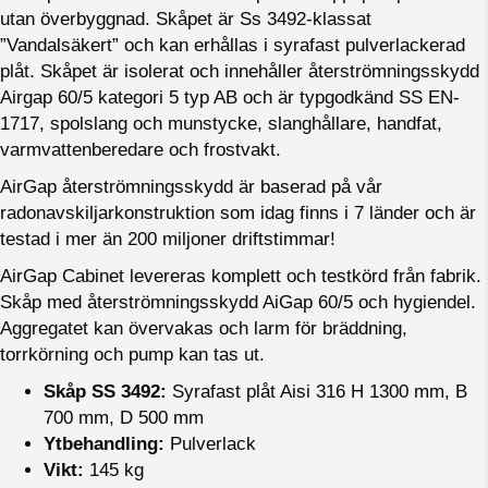
utan överbyggnad. Skåpet är Ss 3492-klassat
”Vandalsäkert” och kan erhållas i syrafast pulverlackerad
plåt. Skåpet är isolerat och innehåller återströmningsskydd
Airgap 60/5 kategori 5 typ AB och är typgodkänd SS EN-
1717, spolslang och munstycke, slanghållare, handfat,
varmvattenberedare och frostvakt.
AirGap återströmningsskydd är baserad på vår
radonavskiljarkonstruktion som idag finns i 7 länder och är
testad i mer än 200 miljoner driftstimmar!
AirGap Cabinet levereras komplett och testkörd från fabrik.
Skåp med återströmningsskydd AiGap 60/5 och hygiendel.
Aggregatet kan övervakas och larm för bräddning,
torrkörning och pump kan tas ut.
Skåp SS 3492:
Syrafast plåt Aisi 316 H 1300 mm, B
700 mm, D 500 mm
Ytbehandling:
Pulverlack
Vikt:
145 kg