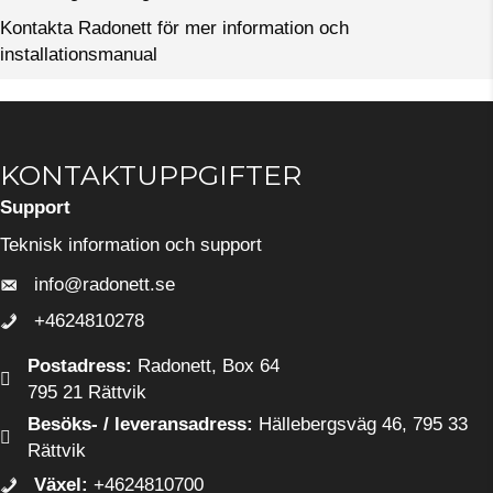
Kontakta Radonett för mer information och
installationsmanual
KONTAKTUPPGIFTER
Support
Teknisk information och support
info@radonett.se
info@radonett.se
+4624810278
0248-102 78
Postadress:
Radonett, Box 64
795 21 Rättvik
Besöks- / leveransadress:
Hällebergsväg 46, 795 33
Rättvik
Växel:
+4624810700