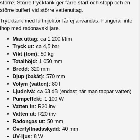
större. Större trycktank ger färre start och stopp och en
större buffert vid större vattenuttag.
Trycktank med luftinjektor får ej användas. Fungerar inte
ihop med radonavskiljare.
Max uttag:
ca 1 200 l/tim
Tryck ut:
ca 4,5 bar
Vikt (tom):
50 kg
Totalhöjd:
1 050 mm
Bredd:
320 mm
Djup (bakåt):
570 mm
Volym (vatten):
80 l
Ljudnivå:
ca 63 dB (endast när man tappar vatten)
Pumpeffekt:
1 100 W
Vatten in:
R20 inv
Vatten ut:
R20 inv
Radongas ut:
50 mm
Överfyllnadsskydd:
40 mm
UV-ljus:
8 W