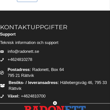
KONTAKTUPPGIFTER
Support
Teknisk information och support
info@radonett.se
info@radonett.se
+4624810278
0248-102 78
Postadress:
Radonett, Box 64
795 21 Rättvik
Besöks- / leveransadress:
Hällebergsväg 46, 795 33
Rättvik
Växel:
+4624810700