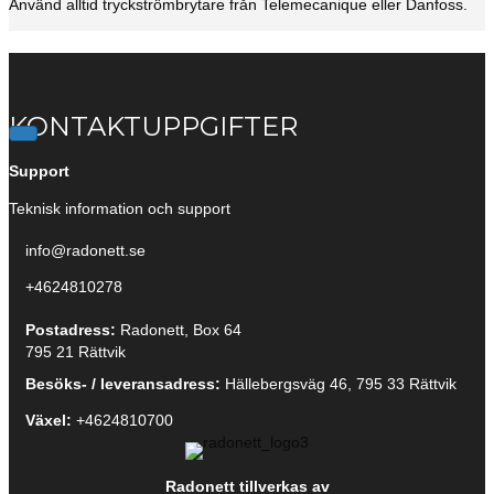
Använd alltid tryckströmbrytare från Telemecanique eller Danfoss.
KONTAKTUPPGIFTER
Support
Teknisk information och support
info@radonett.se
info@radonett.se
+4624810278
0248-102 78
Postadress:
Radonett, Box 64
795 21 Rättvik
Besöks- / leveransadress:
Hällebergsväg 46, 795 33 Rättvik
Växel:
+4624810700
Radonett tillverkas av